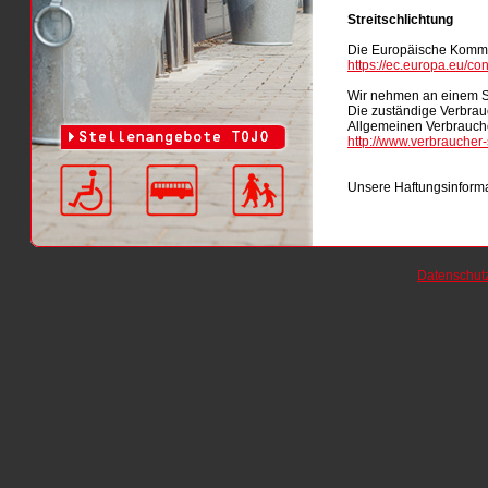
Streitschlichtung
Die Europäische Kommiss
https://ec.europa.eu/co
Wir nehmen an einem Str
Die zuständige Verbrauc
Allgemeinen Verbraucher
http://www.verbraucher-
Unsere Haftungsinforma
Datenschut